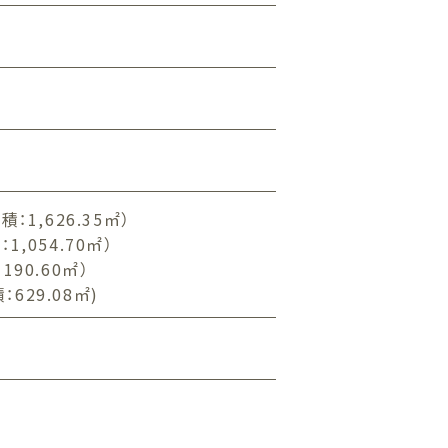
：1,626.35㎡）
,054.70㎡）
90.60㎡）
629.08㎡)